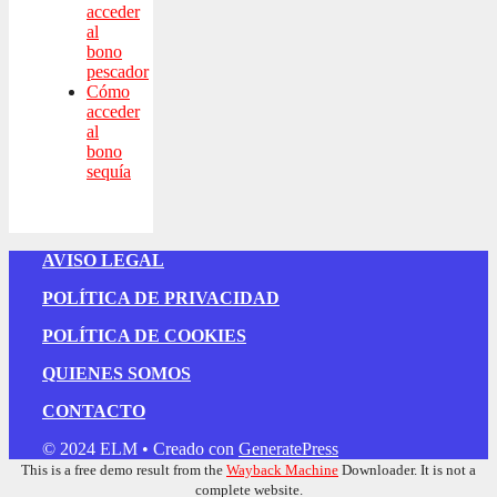
acceder
al
bono
pescador
Cómo
acceder
al
bono
sequía
AVISO LEGAL
POLÍTICA DE PRIVACIDAD
POLÍTICA DE COOKIES
QUIENES SOMOS
CONTACTO
© 2024 ELM
• Creado con
GeneratePress
This is a free demo result from the
Wayback Machine
Downloader. It is not a
complete website.