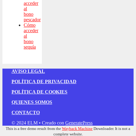
acceder
al
bono
pescador
Cómo
acceder
al
bono
sequía
AVISO LEGAL
POLÍTICA DE PRIVACIDAD
POLÍTICA DE COOKIES
QUIENES SOMOS
CONTACTO
© 2024 ELM
• Creado con
GeneratePress
This is a free demo result from the
Wayback Machine
Downloader. It is not a
complete website.