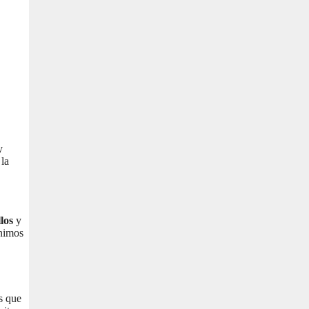
y
 la
los
y
ínimos
os que