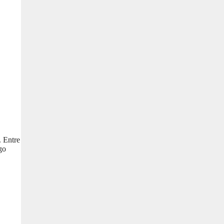
. Entre
go