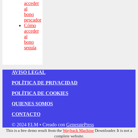
acceder
al
bono
pescador
Cómo
acceder
al
bono
sequía
AVISO LEGAL
POLÍTICA DE PRIVACIDAD
POLÍTICA DE COOKIES
QUIENES SOMOS
CONTACTO
© 2024 ELM
• Creado con
GeneratePress
This is a free demo result from the
Wayback Machine
Downloader. It is not a
complete website.