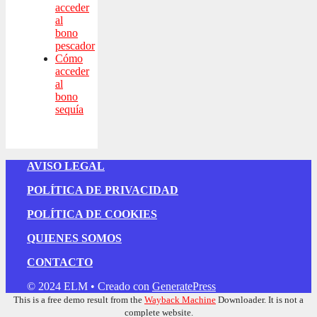
acceder
al
bono
pescador
Cómo
acceder
al
bono
sequía
AVISO LEGAL
POLÍTICA DE PRIVACIDAD
POLÍTICA DE COOKIES
QUIENES SOMOS
CONTACTO
© 2024 ELM
• Creado con
GeneratePress
This is a free demo result from the
Wayback Machine
Downloader. It is not a
complete website.