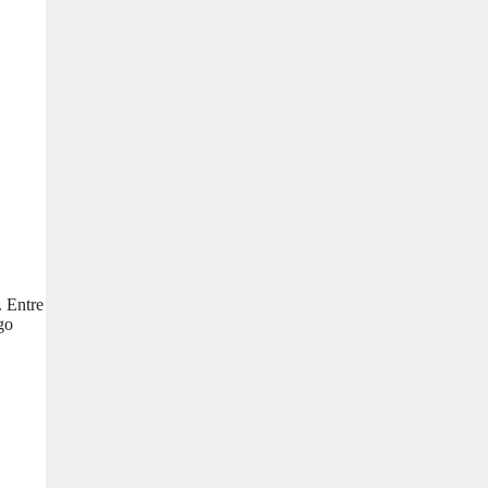
. Entre
go