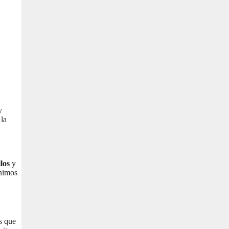
y
 la
los
y
ínimos
os que