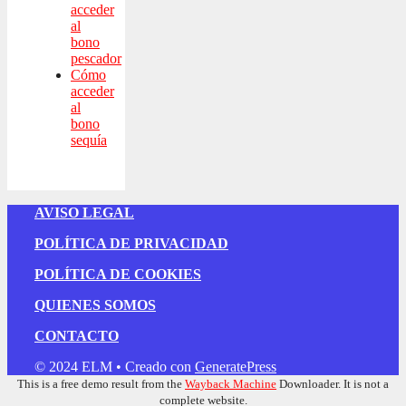
acceder
al
bono
pescador
Cómo
acceder
al
bono
sequía
AVISO LEGAL
POLÍTICA DE PRIVACIDAD
POLÍTICA DE COOKIES
QUIENES SOMOS
CONTACTO
© 2024 ELM
• Creado con
GeneratePress
This is a free demo result from the
Wayback Machine
Downloader. It is not a
complete website.