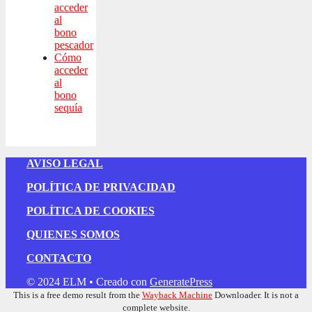
acceder
al
bono
pescador
Cómo
acceder
al
bono
sequía
AVISO LEGAL
POLÍTICA DE PRIVACIDAD
POLÍTICA DE COOKIES
QUIENES SOMOS
CONTACTO
© 2024 ELM
• Creado con
GeneratePress
This is a free demo result from the
Wayback Machine
Downloader. It is not a
complete website.