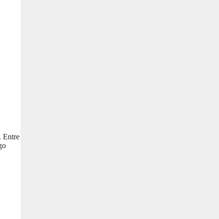
. Entre
go