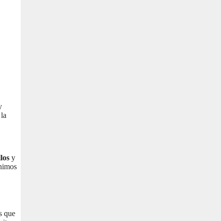
y
 la
los
y
ínimos
os que