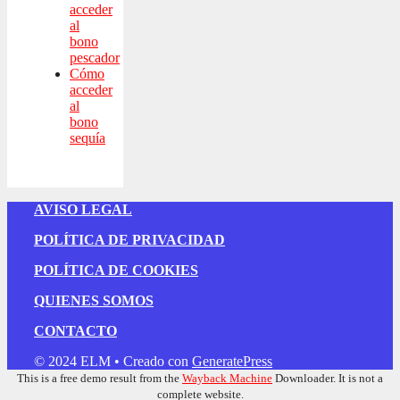
acceder
al
bono
pescador
Cómo
acceder
al
bono
sequía
AVISO LEGAL
POLÍTICA DE PRIVACIDAD
POLÍTICA DE COOKIES
QUIENES SOMOS
CONTACTO
© 2024 ELM
• Creado con
GeneratePress
This is a free demo result from the
Wayback Machine
Downloader. It is not a
complete website.