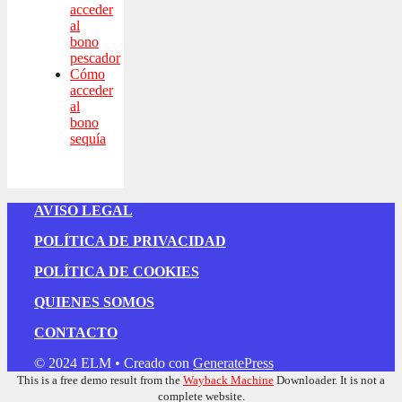
acceder
al
bono
pescador
Cómo
acceder
al
bono
sequía
AVISO LEGAL
POLÍTICA DE PRIVACIDAD
POLÍTICA DE COOKIES
QUIENES SOMOS
CONTACTO
© 2024 ELM
• Creado con
GeneratePress
This is a free demo result from the
Wayback Machine
Downloader. It is not a
complete website.