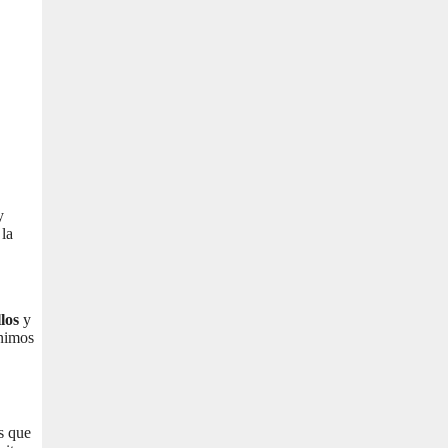
y
 la
los
y
ínimos
os que