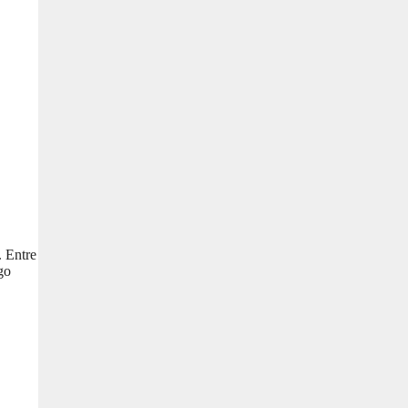
. Entre
go