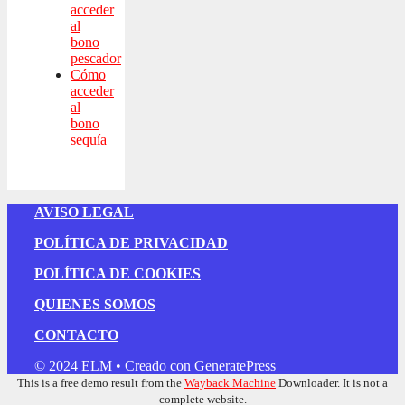
acceder
al
bono
pescador
Cómo
acceder
al
bono
sequía
AVISO LEGAL
POLÍTICA DE PRIVACIDAD
POLÍTICA DE COOKIES
QUIENES SOMOS
CONTACTO
© 2024 ELM
• Creado con
GeneratePress
This is a free demo result from the
Wayback Machine
Downloader. It is not a
complete website.