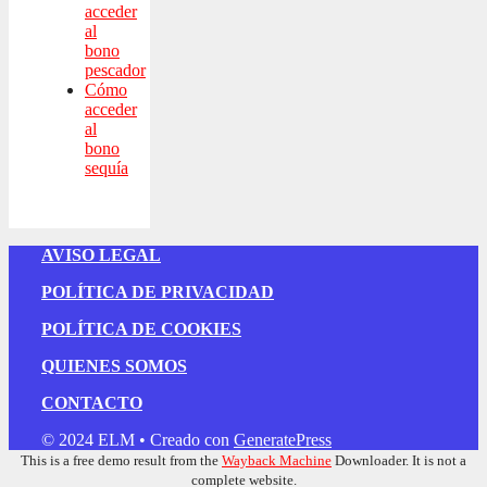
acceder
al
bono
pescador
Cómo
acceder
al
bono
sequía
AVISO LEGAL
POLÍTICA DE PRIVACIDAD
POLÍTICA DE COOKIES
QUIENES SOMOS
CONTACTO
© 2024 ELM
• Creado con
GeneratePress
This is a free demo result from the
Wayback Machine
Downloader. It is not a
complete website.