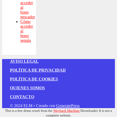
acceder
al
bono
pescador
Cómo
acceder
al
bono
sequía
AVISO LEGAL
POLÍTICA DE PRIVACIDAD
POLÍTICA DE COOKIES
QUIENES SOMOS
CONTACTO
© 2024 ELM
• Creado con
GeneratePress
This is a free demo result from the
Wayback Machine
Downloader. It is not a
complete website.