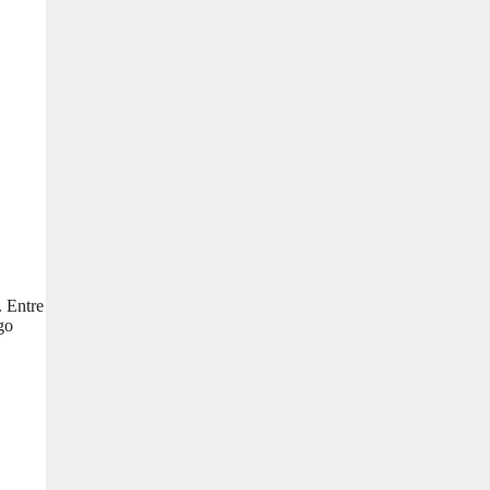
. Entre
go