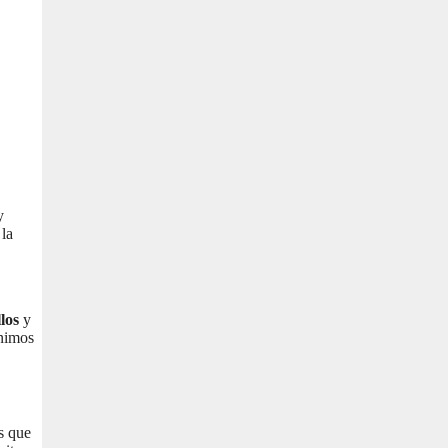
y
 la
los
y
ínimos
os que