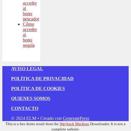
acceder
al
bono
pescador
Cómo
acceder
al
bono
sequía
AVISO LEGAL
POLÍTICA DE PRIVACIDAD
POLÍTICA DE COOKIES
QUIENES SOMOS
CONTACTO
© 2024 ELM
• Creado con
GeneratePress
This is a free demo result from the
Wayback Machine
Downloader. It is not a
complete website.