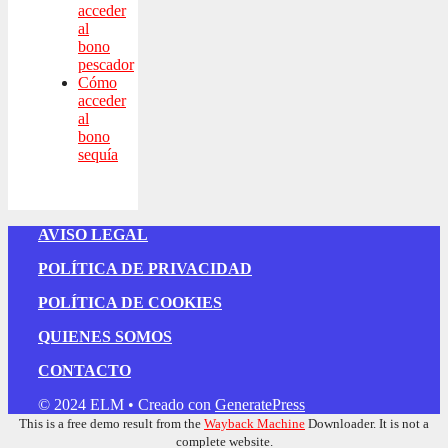
acceder
al
bono
pescador
Cómo
acceder
al
bono
sequía
AVISO LEGAL
POLÍTICA DE PRIVACIDAD
POLÍTICA DE COOKIES
QUIENES SOMOS
CONTACTO
© 2024 ELM
• Creado con
GeneratePress
This is a free demo result from the
Wayback Machine
Downloader. It is not a
complete website.