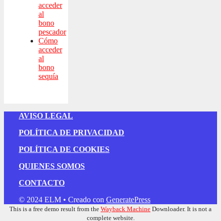
acceder
al
bono
pescador
Cómo
acceder
al
bono
sequía
AVISO LEGAL
POLÍTICA DE PRIVACIDAD
POLÍTICA DE COOKIES
QUIENES SOMOS
CONTACTO
© 2024 ELM
• Creado con
GeneratePress
This is a free demo result from the
Wayback Machine
Downloader. It is not a
complete website.