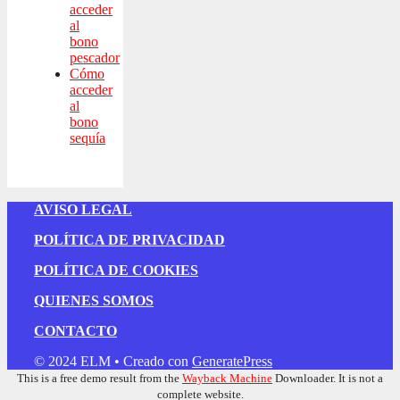
acceder
al
bono
pescador
Cómo
acceder
al
bono
sequía
AVISO LEGAL
POLÍTICA DE PRIVACIDAD
POLÍTICA DE COOKIES
QUIENES SOMOS
CONTACTO
© 2024 ELM
• Creado con
GeneratePress
This is a free demo result from the
Wayback Machine
Downloader. It is not a
complete website.