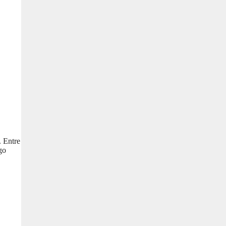
. Entre
go