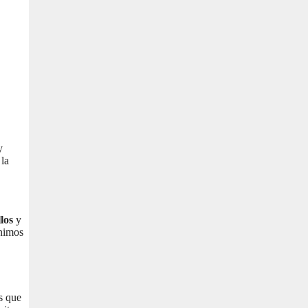
y
 la
los
y
ínimos
os que